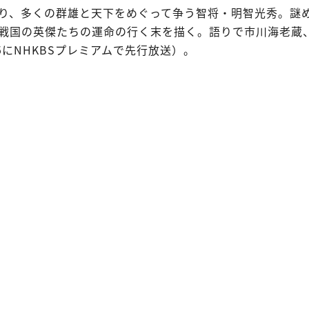
り、多くの群雄と天下をめぐって争う智将・明智光秀。謎
戦国の英傑たちの運命の行く末を描く。語りで市川海老蔵
45にNHKBSプレミアムで先行放送）。