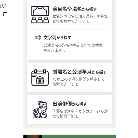
めい
演目名や場名
から探す
、正
本名題や場名に加え通称・略称な
どでも検索できます
文字列
から探す
公演当時の題名や特定文字での検索
もできます
劇場名と公演年月
から探す
40以上の劇場を期間を特定して
検索できます
出演俳優
から探す
俳優名は漢字・カタカナ・ひらが
なで検索可能