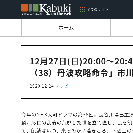
全てのサイト
ホーム
12月27日(日)20:00～
（38）丹波攻略命令」市
2020.12.24
テレビ
今年のNHK大河ドラマの第38回。長谷川博己
麟。応仁の乱後の荒廃した世を立て直し、民を飢
て、麒麟はいつ、来るのか？若きころ、下剋上の