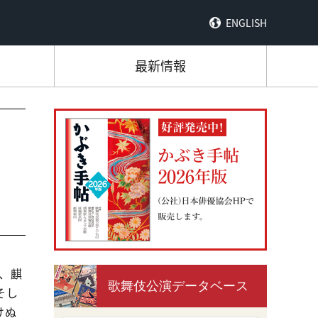
ENGLISH
最新情報
、麒
歌舞伎公演データベース
そし
けぬ