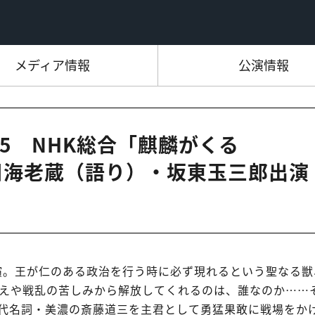
メディア情報
公演情報
20:45 NHK総合「麒麟がくる
川海老蔵（語り）・坂東玉三郎出演
主演。王が仁のある政治を行う時に必ず現れるという聖なる獣
えや戦乱の苦しみから解放してくれるのは、誰なのか……
代名詞・美濃の斎藤道三を主君として勇猛果敢に戦場をか