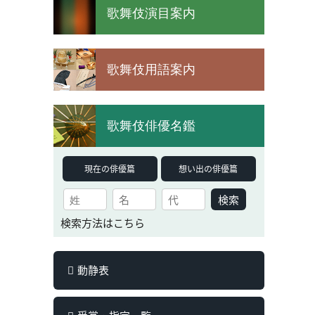
歌舞伎演目案内
歌舞伎用語案内
歌舞伎俳優名鑑
現在の俳優篇
想い出の俳優篇
検索
検索方法はこちら
動静表