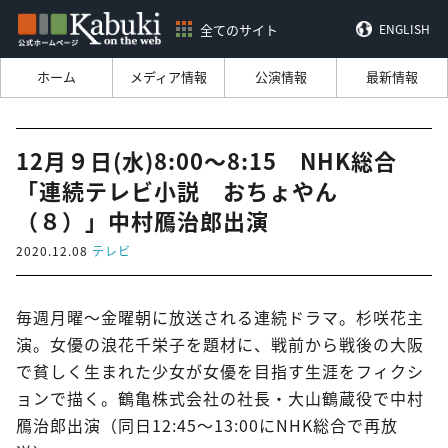
全てのサイト
ENGLISH
ホーム
メディア情報
公演情報
最新情報
12月９日(水)8:00～8:15 NHK総合
「連続テレビ小説 おちょやん
（８）」中村鴈治郎出演
2020.12.08
テレビ
毎週月曜～金曜朝に放送される連続ドラマ。杉咲花主
演。女優の浪花千栄子を題材に、戦前から戦後の大阪
で貧しく生まれた少女が女優を目指す生涯をフィクシ
ョンで描く。鶴亀株式会社の社長・大山鶴蔵役で中村
鴈治郎出演（同日12:45～13:00にNHK総合で再放