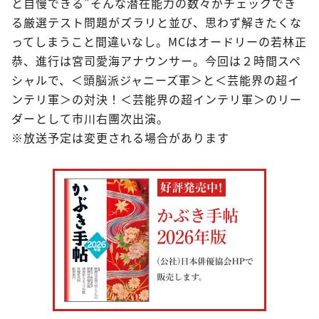
と自慢できる”そんな潜在能力の数々がチェックでき
る厳選テスト問題がズラリと並び、思わず解きたくな
ってしまうこと間違いなし。MCはオードリーの若林正
恭、進行は宮司愛海アナウンサー。今回は２時間スペ
シャルで、＜頭脳派ジャニーズ軍＞と＜芸能界の超イ
ンテリ軍＞の対決！＜芸能界の超インテリ軍＞のリー
ダーとして市川右團次出演。
※放送予定は変更される場合があります