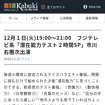
全てのサイト
ENGLISH
ホーム
メディア情報
公演情報
最新情報
12月１日(火)19:00～21:00 フジテレ
ビ系「潜在能力テスト２時間SP」市川
右團次出演
2020.11.27
テレビ
毎週火曜夜に放送されるクイズバラエティ番組。問題
に挑むだけで秘められた才能“潜在能力”に気づくこと
ができる、新感覚のテスト番組。〈想像力〉〈動体視
力〉〈日常観察力〉〈言葉のセンス〉など、“自分の中
にあったら嬉しい”“他の人よりも秀でていればちょっ