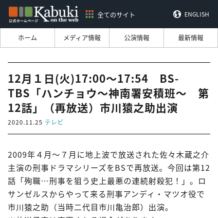
全てのサイト
ENGLISH
ホーム
メディア情報
公演情報
最新情報
12月１日(火)17:00～17:54 BS-
TBS「ハンチョウ～神南署安積班～ 第
12話」（再放送）市川猿之助出演
2020.11.25
テレビ
2009年４月～７月に地上波で放送された佐々木蔵之介
主演の刑事ドラマシリーズをBSで再放送。今回は第12
話「殉職…刑事を狙う史上最悪の連続射殺犯！」。ロ
サンゼルスからやって来る刑事アンディ・マツオ役で
市川猿之助（当時二代目市川亀治郎）出演。