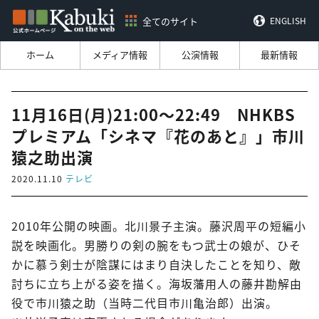
全てのサイト
ENGLISH
ホーム
メディア情報
公演情報
最新情報
11月16日(月)21:00～22:49 NHKBS
プレミアム「シネマ『花のあと』」市川
猿之助出演
2020.11.10
テレビ
2010年公開の映画。北川景子主演。藤沢周平の短編小
説を映画化。男勝りの剣の腕をもつ武士の娘が、ひそ
かに慕う剣士が陰謀にはまり自決したことを知り、敵
討ちに立ち上がる姿を描く。海坂藩用人の藤井勘解由
役で市川猿之助（当時二代目市川亀治郎）出演。