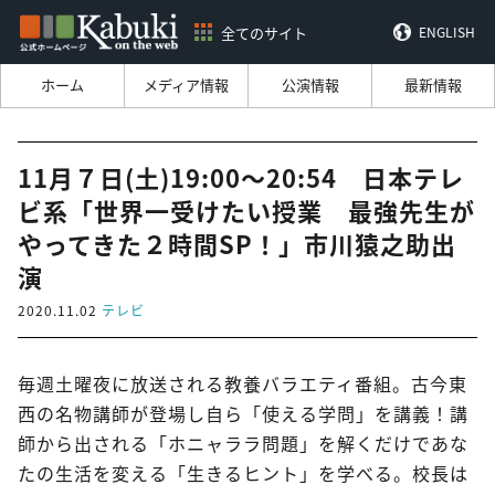
全てのサイト
ENGLISH
ホーム
メディア情報
公演情報
最新情報
11月７日(土)19:00～20:54 日本テレ
ビ系「世界一受けたい授業 最強先生が
やってきた２時間SP！」市川猿之助出
演
2020.11.02
テレビ
毎週土曜夜に放送される教養バラエティ番組。古今東
西の名物講師が登場し自ら「使える学問」を講義！講
師から出される「ホニャララ問題」を解くだけであな
たの生活を変える「生きるヒント」を学べる。校長は