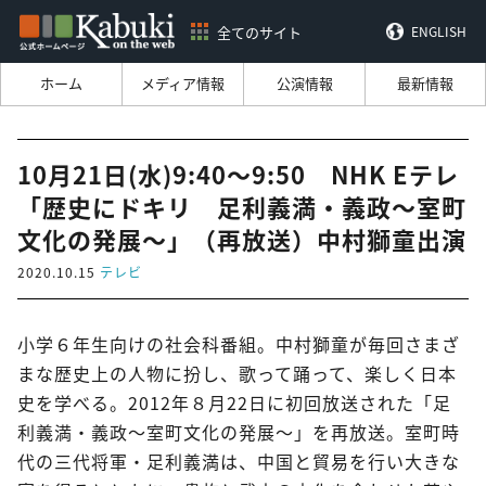
全てのサイト
ENGLISH
ホーム
メディア情報
公演情報
最新情報
10月21日(水)9:40～9:50 NHK Eテレ
「歴史にドキリ 足利義満・義政～室町
文化の発展～」（再放送）中村獅童出演
2020.10.15
テレビ
小学６年生向けの社会科番組。中村獅童が毎回さまざ
まな歴史上の人物に扮し、歌って踊って、楽しく日本
史を学べる。2012年８月22日に初回放送された「足
利義満・義政～室町文化の発展～」を再放送。室町時
代の三代将軍・足利義満は、中国と貿易を行い大きな