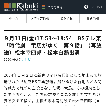
全てのサイト
ENGLISH
ホーム
メディア情報
公演情報
最新情報
９月11日(金)17:58～18:54 BSテレ東
「時代劇 竜馬がゆく 第９話」（再放
送）松本幸四郎・松本白鸚出演
2020.09.07
テレビ
2004年１月２日に新春ワイド時代劇として地上波で放
送された番組をBSで再放送。飛びぬけた行動力と人間
的魅力で維新の主役となった坂本竜馬。その颯爽とし
た生き方を、志士たちの群像と竜馬を愛した女たちの
姿を交えて描く。主役の坂本竜馬役で松本幸四郎（当