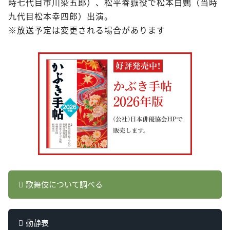
時七代目市川染五郎）、松平春嶽役で松本白鸚（当時
九代目松本幸四郎）出演。
※放送予定は変更される場合があります
歌舞伎について調べる
動静表