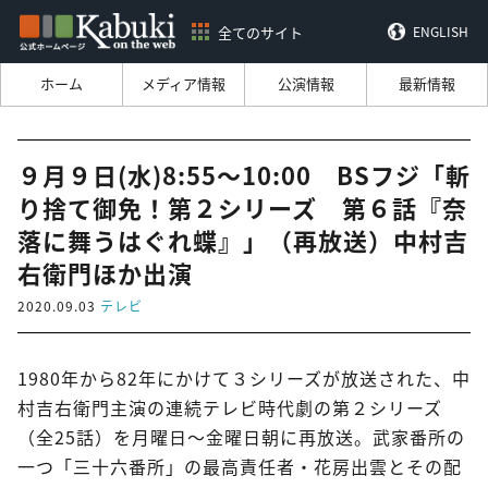
全てのサイト
ENGLISH
ホーム
メディア情報
公演情報
最新情報
９月９日(水)8:55～10:00 BSフジ「斬
り捨て御免！第２シリーズ 第６話『奈
落に舞うはぐれ蝶』」（再放送）中村吉
右衛門ほか出演
2020.09.03
テレビ
1980年から82年にかけて３シリーズが放送された、中
村吉右衛門主演の連続テレビ時代劇の第２シリーズ
（全25話）を月曜日～金曜日朝に再放送。武家番所の
一つ「三十六番所」の最高責任者・花房出雲とその配