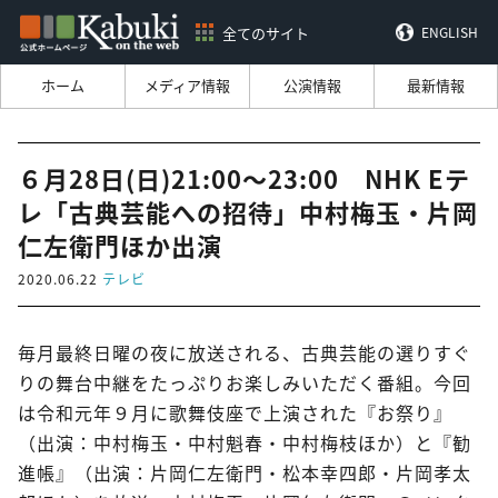
全てのサイト
ENGLISH
ホーム
メディア情報
公演情報
最新情報
６月28日(日)21:00～23:00 NHK Eテ
レ「古典芸能への招待」中村梅玉・片岡
仁左衛門ほか出演
2020.06.22
テレビ
毎月最終日曜の夜に放送される、古典芸能の選りすぐ
りの舞台中継をたっぷりお楽しみいただく番組。今回
は令和元年９月に歌舞伎座で上演された『お祭り』
（出演：中村梅玉・中村魁春・中村梅枝ほか）と『勧
進帳』（出演：片岡仁左衛門・松本幸四郎・片岡孝太