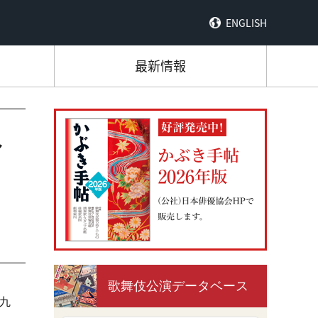
ENGLISH
最新情報
～
歌舞伎公演データベース
勘九