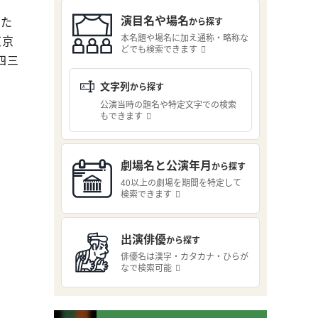
た
演目名や場名
した
から探す
本名題や場名に加え通称・略称な
東京
どでも検索できます
四三
文字列
から探す
公演当時の題名や特定文字での検索
もできます
劇場名と公演年月
から探す
40以上の劇場を期間を特定して
検索できます
出演俳優
から探す
俳優名は漢字・カタカナ・ひらが
なで検索可能