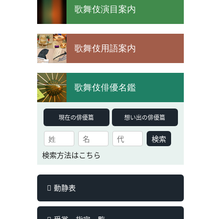
歌舞伎演目案内
歌舞伎用語案内
歌舞伎俳優名鑑
現在の俳優篇
想い出の俳優篇
検索
検索方法はこちら
動静表