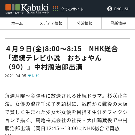
全てのサイト
ENGLISH
ホーム
メディア情報
公演情報
最新情報
４月９日(金)8:00～8:15 NHK総合
「連続テレビ小説 おちょやん
（90）」中村鴈治郎出演
2021.04.05
テレビ
毎週月曜～金曜朝に放送される連続ドラマ。杉咲花主
演。女優の浪花千栄子を題材に、戦前から戦後の大阪
で貧しく生まれた少女が女優を目指す生涯をフィクシ
ョンで描く。鶴亀株式会社の社長・大山鶴蔵役で中村
鴈治郎出演（同日12:45～13:00にNHK総合で再放