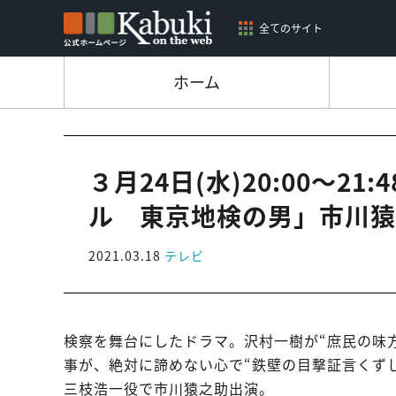
全てのサイト
ホーム
３月24日(水)20:00～
ル 東京地検の男」市川猿
2021.03.18
テレビ
検察を舞台にしたドラマ。沢村一樹が“庶民の味
事が、絶対に諦めない心で“鉄壁の目撃証言くず
三枝浩一役で市川猿之助出演。