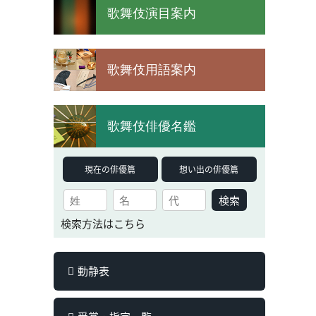
歌舞伎演目案内
歌舞伎用語案内
歌舞伎俳優名鑑
現在の俳優篇
想い出の俳優篇
検索
検索方法はこちら
動静表