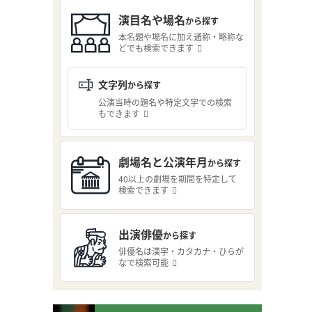
演目名や場名
から探す
本名題や場名に加え通称・略称な
どでも検索できます
文字列
から探す
公演当時の題名や特定文字での検索
もできます
劇場名と公演年月
から探す
40以上の劇場を期間を特定して
検索できます
出演俳優
から探す
俳優名は漢字・カタカナ・ひらが
なで検索可能