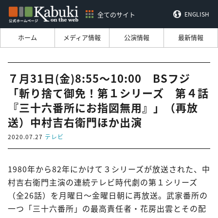
全てのサイト
ENGLISH
ホーム
メディア情報
公演情報
最新情報
７月31日(金)8:55～10:00 BSフジ
「斬り捨て御免！第１シリーズ 第４話
『三十六番所にお指図無用』」（再放
送）中村吉右衛門ほか出演
2020.07.27
テレビ
1980年から82年にかけて３シリーズが放送された、中
村吉右衛門主演の連続テレビ時代劇の第１シリーズ
（全26話）を月曜日～金曜日朝に再放送。武家番所の
一つ「三十六番所」の最高責任者・花房出雲とその配