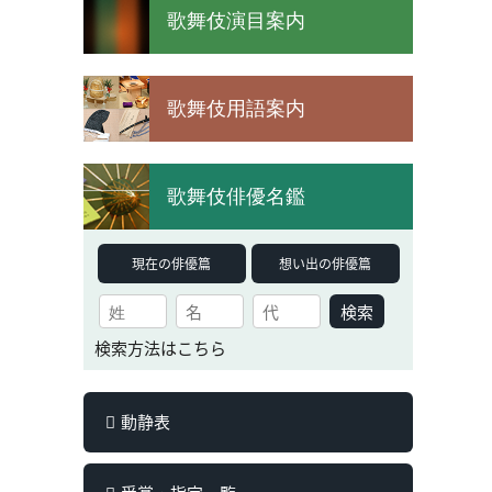
歌舞伎演目案内
歌舞伎用語案内
歌舞伎俳優名鑑
現在の俳優篇
想い出の俳優篇
検索
検索方法はこちら
動静表