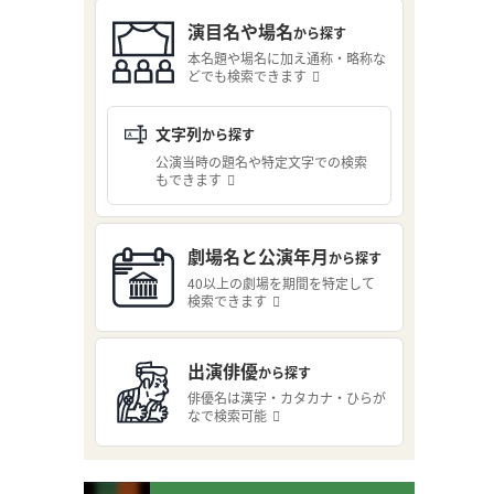
演目名や場名
から探す
本名題や場名に加え通称・略称な
どでも検索できます
文字列
から探す
公演当時の題名や特定文字での検索
もできます
劇場名と公演年月
から探す
40以上の劇場を期間を特定して
検索できます
出演俳優
から探す
俳優名は漢字・カタカナ・ひらが
なで検索可能